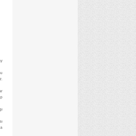
ay
su
z.
ar
ip
şı
sı
da