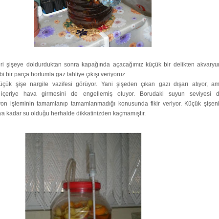
ri şişeye doldurduktan sonra kapağında açacağımız küçük bir delikten akvary
i bir parça hortumla gaz tahliye çıkışı veriyoruz.
üçük şişe nargile vazifesi görüyor. Yani şişeden çıkan gazı dışarı atıyor, a
 içeriye hava girmesini de engellemiş oluyor. Borudaki suyun seviyesi 
yon işleminin tamamlanıp tamamlanmadığı konusunda fikir veriyor. Küçük şişen
ıya kadar su olduğu herhalde dikkatinizden kaçmamıştır.