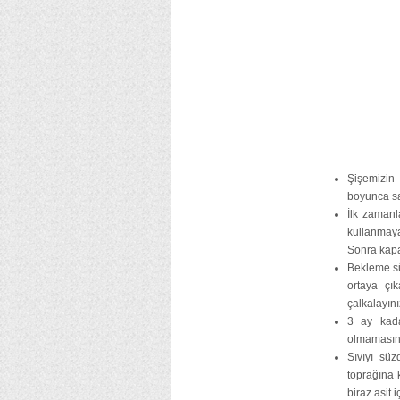
Şişemizin
boyunca sa
İlk zamanl
kullanmaya
Sonra kapa
Bekleme sü
ortaya çı
çalkalayını
3 ay kada
olmamasınd
Sıvıyı sü
toprağına 
biraz asit 