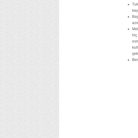
Tul
kay
Baş
azı
Mel
hiç
es
kul
şek
Ben