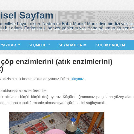
isel Sayfam
 millete hayırlı olsun. Neden mi Baba Monk? Monk diye bir dizi var; izle
tılı bir adam. Farkettim ki benzer yönlerim var. Hatta oğlumun da benze
)
»
»
I YAZILAR
SEÇMECE
SEYAHATLERIM
KÜÇÜKBAHÇEM
n çöp enzimlerini (atık enzimlerini)
)
zı dizisinin ilk kısmını okumadıysanız lütfen
tıklayınız
.
 atıklarından enzim üretelim
:
k atıklarını küçük küçük doğruyoruz. Küçük doğramamız parçaların yüzey alanı
nden daha çabuk fermante olmasını yani çürümesini sağlayacak.