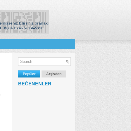
mişseniz bilirsiniz oradaki
r huyları var. O yüzden
Popüler
Arşivden
BEĞENENLER
nı