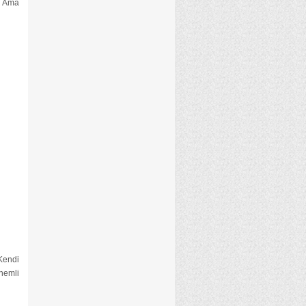
. Ama
 Kendi
nemli