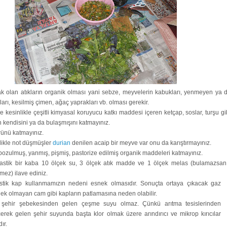
 olan atıkların organik olması yani sebze, meyvelerin kabukları, yenmeyen ya 
ları, kesilmiş çimen, ağaç yaprakları vb. olması gerekir.
e kesinlikle çeşitli kimyasal koruyucu katkı maddesi içeren ketçap, soslar, turşu gi
 kendisini ya da bulaşmışını katmayınız.
ürünü katmayınız.
llikle not düşmüşler
durian
denilen acaip bir meyve var onu da karıştırmayınız.
ozulmuş, yanmış, pişmiş, pastorize edilmiş organik maddeleri katmayınız.
lastik bir kaba 10 ölçek su, 3 ölçek atık madde ve 1 ölçek melas (bulamazsan
kmez) ilave ediniz.
stik kap kullanmamızın nedeni esnek olmasıdır. Sonuçta ortaya çıkacak gaz
ek olmayan cam gibi kapların patlamasına neden olabilir.
şehir şebekesinden gelen çeşme suyu olmaz. Çünkü arıtma tesislerinden
erek gelen şehir suyunda başta klor olmak üzere arındırıcı ve mikrop kırıcılar
dır.