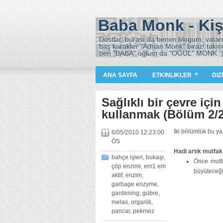
Baba Monk - Kiş
Dostlar, burası da benim blogum; vatana
baş karakter "Adrian Monk" biraz! takın
ben "BABA" oğlum da "OĞUL" MONK :
»
ANA SAYFA
ETKINLIKLER
DIZ
Sağlıklı bir çevre içi
kullanmak (Bölüm 2/2
İki bölümlük bu ya
6/05/2010 12:23:00
ÖS
Hadi artık mutfak
bahçe işleri
,
bukaşi
,
Önce mutfa
çöp enzimi
,
em1 em
büyüteceği
aktif
,
enzim
,
garbage enzyme
,
gardening
,
gübre
,
melas
,
organik
,
pancar
,
pekmez