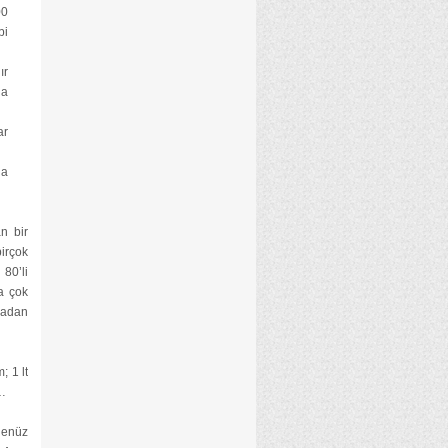
00
bi
ır
na
ar
da
n bir
irçok
 80’li
a çok
yadan
; 1 lt
a…
Henüz