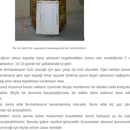
Bu da farklı bir uygulama (www.agaclar.net adresinden)
 ağzını sıkıca kapatıp hava almasını engelledikten sonra oda sıcaklığında 3 
klıyoruz. 10-15 günde bir çalkalamak iyi gelir.
ar fermantasyon hızlı olacağı için gaz çıkışı da hızlı olacaktır. Eğer tahliye boru
caksanız gün aşırı kapağı biraz açarak birikmiş gazın dışarı çıkmasını sağlayını
ğı yine sıkıca kapatmayı unutmayın ama.
resi boyunca bazen atıkların üzerinde beyaz mantarımsı bir tabaka hatta kurtçukl
kabilir. Böyle bir durumla karşılaştığınızda bir miktar daha pekmez ilave ed
z.
r sonra artık fermantasyon tamamlanmış olacaktır. Bunu artık hiç gaz çıkı
an da anlayabiliriz.
zdükten sonra geride kalan malzemeyi kuruttuktan sonra bahçeye ya da sak
karıştırabilirsiniz. Burada gübre vazifesi görecektir. Kurumadan atmanız durumun
içereceği için fayda yerine zarar verebilir.