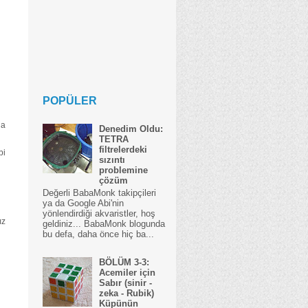
POPÜLER
da
Denedim Oldu:
TETRA
filtrelerdeki
bi
sızıntı
problemine
çözüm
Değerli BabaMonk takipçileri
ya da Google Abi'nin
yönlendirdiği akvaristler, hoş
ız
geldiniz... BabaMonk blogunda
bu defa, daha önce hiç ba...
BÖLÜM 3-3:
Acemiler için
Sabır (sinir -
zeka - Rubik)
Küpünün