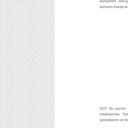
bahçemde sonuçl
kanımca bukaşi kul
NOT: Bu yazının
imkânlarımla Tü
gördüklerimi ve bl