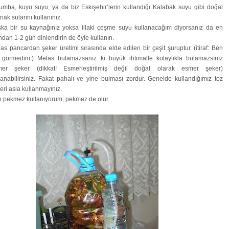
umba, kuyu suyu, ya da biz Eskişehir’lerin kullandığı Kalabak suyu gibi doğal
nak sularını kullanınız.
ka bir su kaynağınız yoksa illaki çeşme suyu kullanacağım diyorsanız da en
ndan 1-2 gün dinlendirin de öyle kullanın.
as pancardan şeker üretimi sırasında elde edilen bir çeşit şuruptur. (itiraf: Ben
 görmedim.) Melas bulamazsanız ki büyük ihtimalle kolaylıkla bulamazsınız
mer şeker (dikkat! Esmerleştirilmiş değil doğal olarak esmer şeker)
lanabilirsiniz. Fakat pahalı ve yine bulması zordur. Genelde kullandığımız toz
eri asla kullanmayınız.
 pekmez kullanıyorum, pekmez de olur.