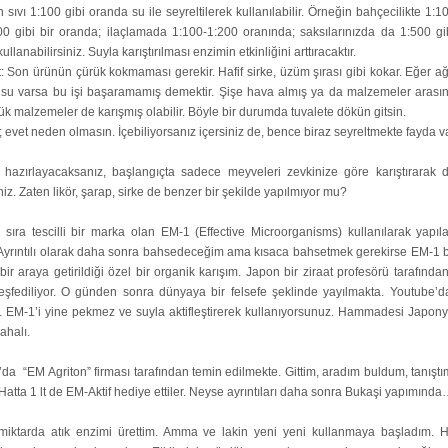
 sıvı 1:100 gibi oranda su ile seyreltilerek kullanılabilir. Örneğin bahçecilikte 1:1
0 gibi bir oranda; ilaçlamada 1:100-1:200 oranında; saksılarınızda da 1:500 gi
ullanabilirsiniz. Suyla karıştırılması enzimin etkinliğini arttıracaktır.
: Son ürünün çürük kokmaması gerekir. Hafif sirke, üzüm şırası gibi kokar. Eğer ağ
su varsa bu işi başaramamış demektir. Şişe hava almış ya da malzemeler arası
rük malzemeler de karışmış olabilir. Böyle bir durumda tuvalete dökün gitsin.
mi; evet neden olmasın. İçebiliyorsanız içersiniz de, bence biraz seyreltmekte fayda v
 hazırlayacaksanız, başlangıçta sadece meyveleri zevkinize göre karıştırarak 
niz. Zaten likör, şarap, sirke de benzer bir şekilde yapılmıyor mu?
sıra tescilli bir marka olan EM-1 (Effective Microorganisms) kullanılarak yapıla
 Ayrıntılı olarak daha sonra bahsedeceğim ama kısaca bahsetmek gerekirse EM-1 b
 bir araya getirildiği özel bir organik karışım. Japon bir ziraat profesörü tarafından
keşfediliyor. O günden sonra dünyaya bir felsefe şeklinde yayılmakta. Youtube’d
r. EM-1’i yine pekmez ve suyla aktifleştirerek kullanıyorsunuz. Hammadesi Japon
pahalı.
da “EM Agriton” firması tarafından temin edilmekte. Gittim, aradım buldum, tanıştım
Hatta 1 lt de EM-Aktif hediye ettiler. Neyse ayrıntıları daha sonra Bukaşi yapımınd
iktarda atık enzimi ürettim. Amma ve lakin yeni yeni kullanmaya başladım. 