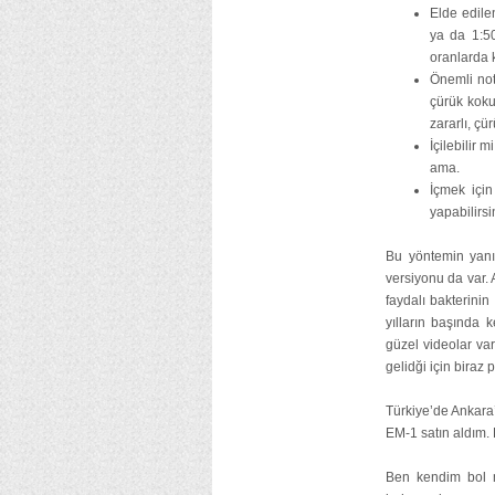
Elde edilen
ya da 1:50
oranlarda k
Önemli not
çürük koku
zararlı, çü
İçilebilir 
ama.
İçmek için
yapabilirsi
Bu yöntemin yanı 
versiyonu da var.
faydalı bakterinin
yılların başında 
güzel videolar va
gelidği için biraz 
Türkiye’de Ankara’
EM-1 satın aldım. 
Ben kendim bol m