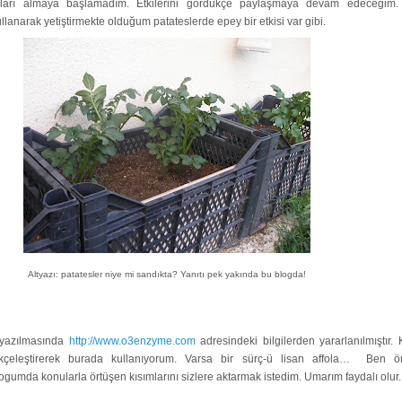
arı almaya başlamadım. Etkilerini gördükçe paylaşmaya devam edeceğim
lanarak yetiştirmekte olduğum patateslerde epey bir etkisi var gibi.
Altyazı: patatesler niye mi sandıkta? Yanıtı pek yakında bu blogda!
 yazılmasında
http://www.o3enzyme.com
adresindeki bilgilerden yararlanılmıştır.
rkçeleştirerek burada kullanıyorum. Varsa bir sürç-ü lisan affola… Ben ö
ogumda konularla örtüşen kısımlarını sizlere aktarmak istedim. Umarım faydalı olur.