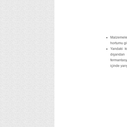
Malzemele
hortumu gib
Yandaki k
dışarıdan
fermantas
içinde yar