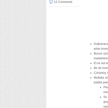
12 Comments
Doğranacak
artan kısım
Bunun için
maddelerin
Et ve süt 
Bir de öze
Çürümüş, b
Mutlaka p
kaliteli pe
Pla
esn
Su 
geç
var