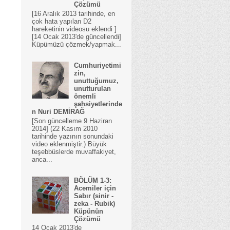
Çözümü
[16 Aralık 2013 tarihinde, en
çok hata yapılan D2
hareketinin videosu eklendi ]
[14 Ocak 2013'de güncellendi]
Küpümüzü çözmek/yapmak...
Cumhuriyetimi
zin,
unuttuğumuz,
unutturulan
önemli
şahsiyetlerinde
n Nuri DEMİRAĞ
[Son güncelleme 9 Haziran
2014] (22 Kasım 2010
tarihinde yazının sonundaki
video eklenmiştir.) Büyük
teşebbüslerde muvaffakiyet,
anca...
BÖLÜM 1-3:
Acemiler için
Sabır (sinir -
zeka - Rubik)
Küpünün
Çözümü
14 Ocak 2013'de