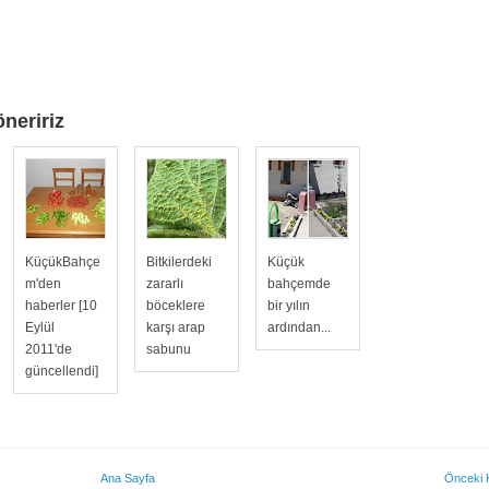
öneririz
KüçükBahçe
Bitkilerdeki
Küçük
m'den
zararlı
bahçemde
haberler [10
böceklere
bir yılın
Eylül
karşı arap
ardından...
2011'de
sabunu
güncellendi]
Ana Sayfa
Önceki 