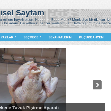
isel Sayfam
 millete hayırlı olsun. Neden mi Baba Monk? Monk diye bir dizi var; izle
tılı bir adam. Farkettim ki benzer yönlerim var. Hatta oğlumun da benze
)
»
»
I YAZILAR
SEÇMECE
SEYAHATLERIM
KÜÇÜKBAHÇEM
ekede Tavuk Pişirme Aparatı