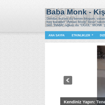
Baba Monk - Kiş
Dostlar, burası da benim blogum; vatana
baş karakter "Adrian Monk" biraz! takın
ben "BABA" oğlum da "OĞUL" MONK :
»
ANA SAYFA
ETKINLIKLER
DIZ
Kendiniz Yapın: Ten