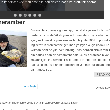
in kendiniz evde malzemelerle son derece basit ve pratik bir aparat
meramber
"İnsanın ters gitmeye görsün işi, muhallebi yerken kırılır dişi
derler ama bir de "Allah yürü ya kulum" dedi miydi adamın
ayağına kumsalda yürürken takılan taş bile 100 bin pound ed
İngiltere'nin Morecambe şehrinde yaşayan 48 yaşındaki Ke
Wilman, sahilde yürürken bulduğu 'taş' benzeri cismin tam 
bin pound eden bir esmeramber olduğunu öğrenince piya
kazanmışcasına sevindi. Esmeramber (ambergris) denilen 
balina kusmuğu olan madde parfüm yapımın kullanılan öne
bir madde. Bu...
READ M
Ana Sayfa
Önceki Kayı
 kaynak gösterilerek ve bu sayfanın adresi verilerek kullanılabilir.