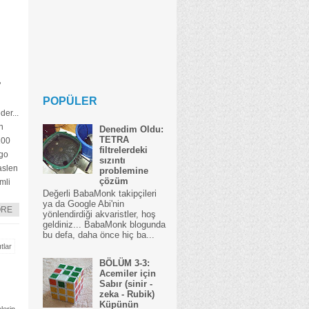
"
POPÜLER
er...
n
Denedim Oldu:
TETRA
100
filtrelerdeki
ngo
sızıntı
aslen
problemine
çözüm
mli
Değerli BabaMonk takipçileri
ya da Google Abi'nin
ORE
yönlendirdiği akvaristler, hoş
geldiniz... BabaMonk blogunda
bu defa, daha önce hiç ba...
tlar
BÖLÜM 3-3:
Acemiler için
Sabır (sinir -
zeka - Rubik)
Küpünün