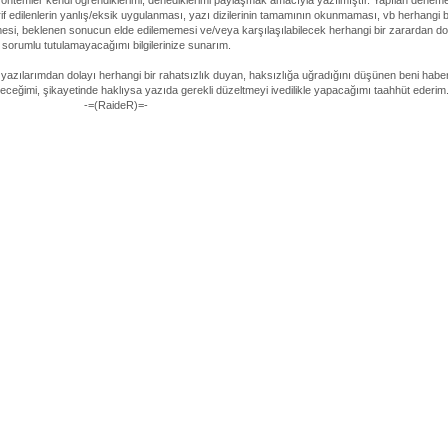
temler kendi öğrendiklerimi, denediklerimi paylaşmak amacıyla yazılmıştır. Yapılan deneme
if edilenlerin yanlış/eksik uygulanması, yazı dizilerinin tamamının okunmaması, vb herhangi b
esi, beklenen sonucun elde edilememesi ve/veya karşılaşılabilecek herhangi bir zarardan do
sorumlu tutulamayacağımı bilgilerinize sunarım.
 yazılarımdan dolayı herhangi bir rahatsızlık duyan, haksızlığa uğradığını düşünen beni habe
ireceğimi, şikayetinde haklıysa yazıda gerekli düzeltmeyi ivedilikle yapacağımı taahhüt ederim
-=(RaideR)=-