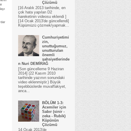
lerin
Çözümü
ir
[16 Aralık 2013 tarihinde, en
layı
çok hata yapılan D2
hareketinin videosu eklendi ]
[14 Ocak 2013'de güncellendi]
rdar
Küpümüzü çözmek/yapmak...
.
Cumhuriyetimi
zin,
unuttuğumuz,
unutturulan
önemli
şahsiyetlerinde
n Nuri DEMİRAĞ
[Son güncelleme 9 Haziran
2014] (22 Kasım 2010
tarihinde yazının sonundaki
video eklenmiştir.) Büyük
teşebbüslerde muvaffakiyet,
anca...
BÖLÜM 1-3:
Acemiler için
Sabır (sinir -
zeka - Rubik)
Küpünün
Çözümü
14 Ocak 2013'de