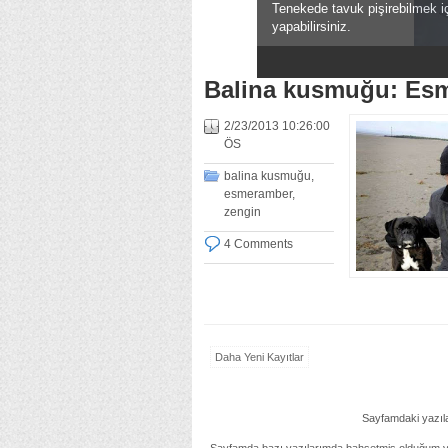
Tenekede tavuk pişirebilmek iç
yapabilirsiniz.
1
2
3
4
5
6
Balina kusmuğu: Es
2/23/2013 10:26:00
ÖS
balina kusmuğu
,
esmeramber
,
zengin
4 Comments
Daha Yeni Kayıtlar
Sayfamdaki yazılar