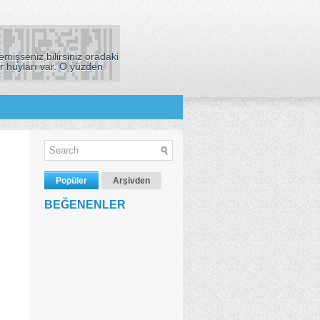
mişseniz bilirsiniz oradaki
r huyları var. O yüzden
Popüler
Arşivden
BEĞENENLER