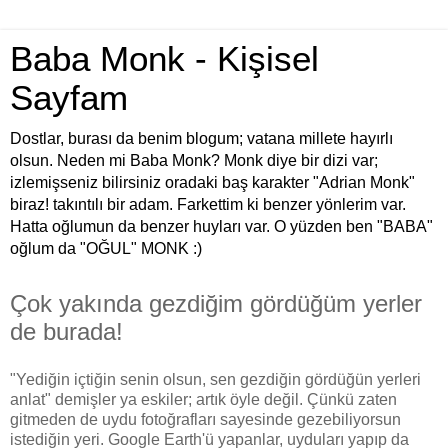
Baba Monk - Kişisel
Sayfam
Dostlar, burası da benim blogum; vatana millete hayırlı
olsun. Neden mi Baba Monk? Monk diye bir dizi var;
izlemişseniz bilirsiniz oradaki baş karakter "Adrian Monk"
biraz! takıntılı bir adam. Farkettim ki benzer yönlerim var.
Hatta oğlumun da benzer huyları var. O yüzden ben "BABA"
oğlum da "OĞUL" MONK :)
Çok yakında gezdiğim gördüğüm yerler
de burada!
"Yediğin içtiğin senin olsun, sen gezdiğin gördüğün yerleri
anlat" demişler ya eskiler; artık öyle değil. Çünkü zaten
gitmeden de uydu fotoğrafları sayesinde gezebiliyorsun
istediğin yeri. Google Earth'ü yapanlar, uyduları yapıp da