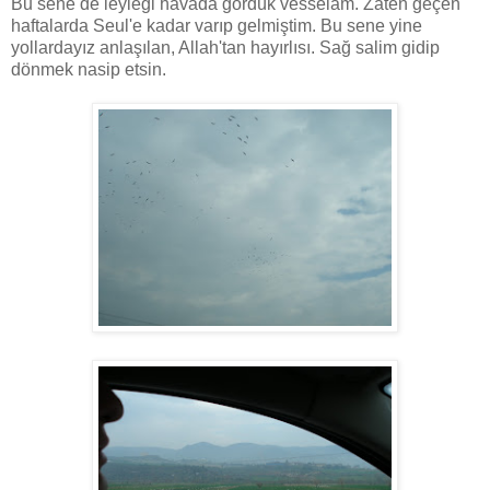
Bu sene de leyleği havada gördük vesselam. Zaten geçen
haftalarda Seul'e kadar varıp gelmiştim. Bu sene yine
yollardayız anlaşılan, Allah'tan hayırlısı. Sağ salim gidip
dönmek nasip etsin.