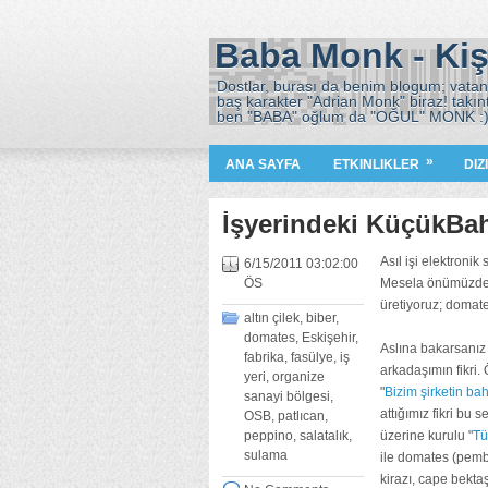
Baba Monk - Kiş
Dostlar, burası da benim blogum; vatana
baş karakter "Adrian Monk" biraz! takın
ben "BABA" oğlum da "OĞUL" MONK :
»
ANA SAYFA
ETKINLIKLER
DIZ
İşyerindeki KüçükBa
Asıl işi elektronik
6/15/2011 03:02:00
ÖS
Mesela önümüzdeki
üretiyoruz; domat
altın çilek
,
biber
,
domates
,
Eskişehir
,
Aslına bakarsanız b
fabrika
,
fasülye
,
iş
arkadaşımın fikri.
yeri
,
organize
"
Bizim şirketin ba
sanayi bölgesi
,
attığımız fikri bu 
OSB
,
patlıcan
,
peppino
,
salatalık
,
üzerine kurulu "
Tü
sulama
ile domates (pembe 
kirazı, cape bekta