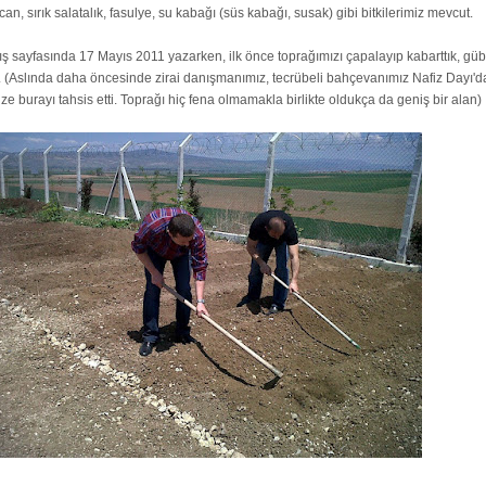
lıcan, sırık salatalık, fasulye, su kabağı (süs kabağı, susak) gibi bitkilerimiz mevcut.
 sayfasında 17 Mayıs 2011 yazarken, ilk önce toprağımızı çapalayıp kabarttık, güb
ttik. (Aslında daha öncesinde zirai danışmanımız, tecrübeli bahçevanımız Nafiz Dayı'
ize burayı tahsis etti. Toprağı hiç fena olmamakla birlikte oldukça da geniş bir alan)