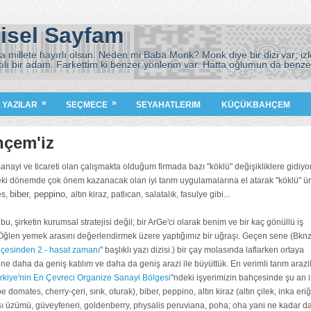
isel Sayfam
 millete hayırlı olsun. Neden mi Baba Monk? Monk diye bir dizi var; izle
tılı bir adam. Farkettim ki benzer yönlerim var. Hatta oğlumun da benze
)
»
»
I YAZILAR
SEÇMECE
SEYAHATLERIM
KÜÇÜKBAHÇEM
hçem'iz
 sanayi ve ticareti olan çalışmakta olduğum firmada bazı "köklü" değişikliklere gidiyo
 dönemde çok önem kazanacak olan iyi tarım uygulamalarına el atarak "köklü" ür
biber,
peppino,
es,
altın kiraz, patlıcan, salatalık, fasulye gibi...
u, şirketin kurumsal stratejisi değil; bir ArGe'ci olarak benim ve bir kaç gönüllü iş
 Öğlen yemek arasını değerlendirmek üzere yaptığımız bir uğraşı. Geçen sene (Bknz
hçesinden 2 - hasat zamanı
" başlıklı yazı dizisi.) bir çay molasında laflarken ortaya
sene daha da geniş katılım ve daha da geniş arazi ile büyüttük. En verimli tarım arazil
rkiye'nin En Çevreci Organize Sanayi Bölgesi
"ndeki işyerimizin bahçesinde şu an it
domates, cherry-çeri, sırık, oturak), biber, peppino, altın kiraz (altın çilek, inka eriğ
şı üzümü, güveyfeneri, goldenberry, physalis peruviana, poha; oha yani ne kadar d