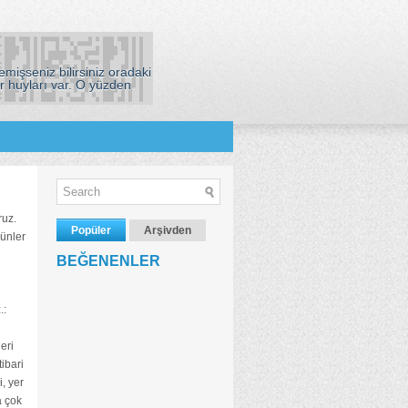
mişseniz bilirsiniz oradaki
r huyları var. O yüzden
ruz.
Popüler
Arşivden
ünler
BEĞENENLER
.:
eri
ibari
i, yer
a çok