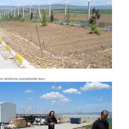
ız telefonla muhabbette iken,