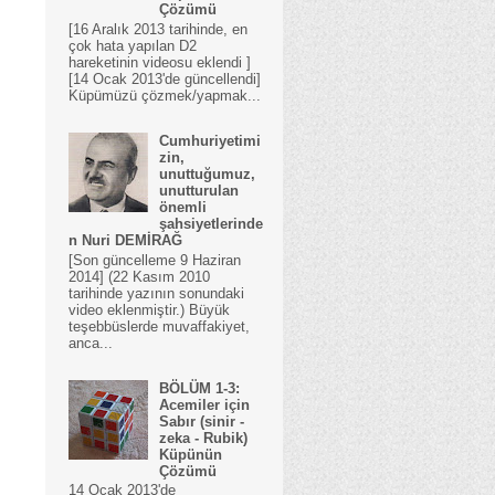
Çözümü
[16 Aralık 2013 tarihinde, en
çok hata yapılan D2
hareketinin videosu eklendi ]
[14 Ocak 2013'de güncellendi]
Küpümüzü çözmek/yapmak...
Cumhuriyetimi
zin,
unuttuğumuz,
unutturulan
önemli
şahsiyetlerinde
n Nuri DEMİRAĞ
[Son güncelleme 9 Haziran
2014] (22 Kasım 2010
tarihinde yazının sonundaki
video eklenmiştir.) Büyük
teşebbüslerde muvaffakiyet,
anca...
BÖLÜM 1-3:
Acemiler için
Sabır (sinir -
zeka - Rubik)
Küpünün
Çözümü
14 Ocak 2013'de