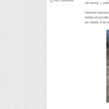
No Comments
adı varmış...), pat
Takvimin kopmamış
birlikte alt-üst e
yer istedik. O da b