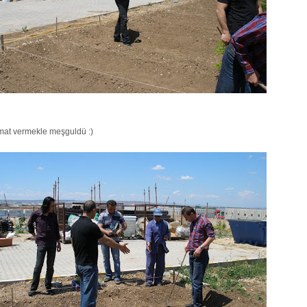
imat vermekle meşguldü :)