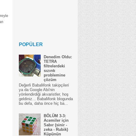
reyle
dan
POPÜLER
Denedim Oldu:
TETRA
filtrelerdeki
sızıntı
problemine
çözüm
Değerli BabaMonk takipçileri
ya da Google Abi'nin
yönlendirdiği akvaristler, hoş
geldiniz... BabaMonk blogunda
bu defa, daha önce hiç ba...
BÖLÜM 3-3:
Acemiler için
Sabır (sinir -
zeka - Rubik)
Küpünün