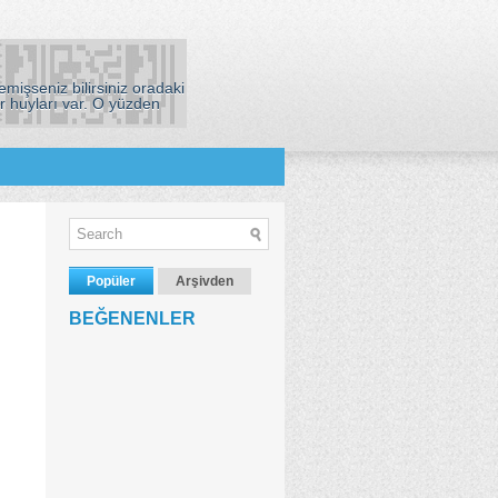
mişseniz bilirsiniz oradaki
r huyları var. O yüzden
Popüler
Arşivden
BEĞENENLER