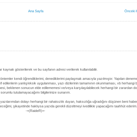
Ana Sayfa
Önceki 
 kaynak gösterilerek ve bu sayfanın adresi verilerek kullanılabilir.
temler kendi öğrendiklerimi, denediklerimi paylaşmak amacıyla yazılmıştır. Yapılan deneme
if edilenlerin yanlış/eksik uygulanması, yazı dizilerinin tamamının okunmaması, vb herhangi b
esi, beklenen sonucun elde edilememesi ve/veya karşılaşılabilecek herhangi bir zarardan do
sorumlu tutulamayacağımı bilgilerinize sunarım.
 yazılarımdan dolayı herhangi bir rahatsızlık duyan, haksızlığa uğradığını düşünen beni habe
ireceğimi, şikayetinde haklıysa yazıda gerekli düzeltmeyi ivedilikle yapacağımı taahhüt ederim
-=(RaideR)=-