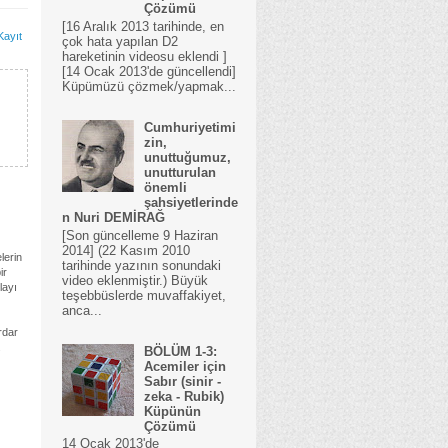
Çözümü
[16 Aralık 2013 tarihinde, en
Kayıt
çok hata yapılan D2
hareketinin videosu eklendi ]
[14 Ocak 2013'de güncellendi]
Küpümüzü çözmek/yapmak...
Cumhuriyetimi
zin,
unuttuğumuz,
unutturulan
önemli
şahsiyetlerinde
n Nuri DEMİRAĞ
[Son güncelleme 9 Haziran
2014] (22 Kasım 2010
lerin
tarihinde yazının sonundaki
ir
video eklenmiştir.) Büyük
layı
teşebbüslerde muvaffakiyet,
anca...
rdar
.
BÖLÜM 1-3:
Acemiler için
Sabır (sinir -
zeka - Rubik)
Küpünün
Çözümü
14 Ocak 2013'de