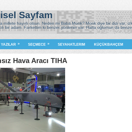
isel Sayfam
 millete hayırlı olsun. Neden mi Baba Monk? Monk diye bir dizi var; izle
tılı bir adam. Farkettim ki benzer yönlerim var. Hatta oğlumun da benze
)
»
»
I YAZILAR
SEÇMECE
SEYAHATLERIM
KÜÇÜKBAHÇEM
nsız Hava Aracı TIHA