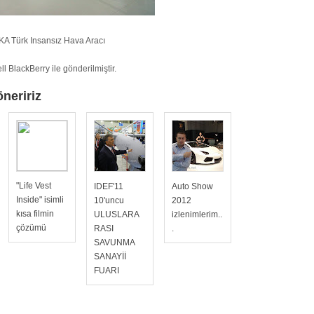
A Türk Insansız Hava Aracı
l BlackBerry ile gönderilmiştir.
öneririz
"Life Vest
IDEF'11
Auto Show
Inside" isimli
10'uncu
2012
kısa filmin
ULUSLARA
izlenimlerim..
çözümü
RASI
.
SAVUNMA
SANAYİİ
FUARI