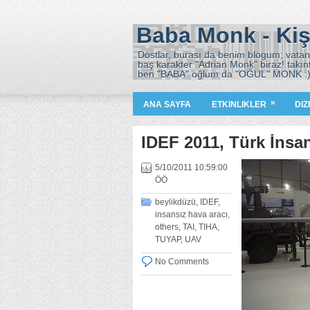
Baba Monk - Kiş
Dostlar, burası da benim blogum; vatana
baş karakter "Adrian Monk" biraz! takın
ben "BABA" oğlum da "OĞUL" MONK :
»
ANA SAYFA
ETKINLIKLER
DIZ
IDEF 2011, Türk İnsa
5/10/2011 10:59:00
ÖÖ
beylikdüzü
,
IDEF
,
insansız hava aracı
,
others
,
TAI
,
TIHA
,
TUYAP
,
UAV
No Comments