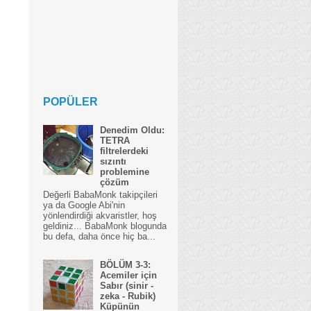
POPÜLER
Denedim Oldu:
TETRA
filtrelerdeki
sızıntı
problemine
çözüm
Değerli BabaMonk takipçileri
ya da Google Abi'nin
yönlendirdiği akvaristler, hoş
geldiniz... BabaMonk blogunda
bu defa, daha önce hiç ba...
BÖLÜM 3-3:
Acemiler için
Sabır (sinir -
zeka - Rubik)
Küpünün