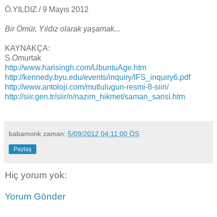
Ö.YILDIZ / 9 Mayıs 2012
Bir Ömür, Yıldız olarak yaşamak...
KAYNAKÇA:
S.Omurtak
http://www.harisingh.com/UbuntuAge.htm
http://kennedy.byu.edu/events/inquiry/IFS_inquiry6.pdf
http://www.antoloji.com/mutlulugun-resmi-8-siiri/
http://siir.gen.tr/siir/n/nazim_hikmet/saman_sarisi.htm
babamonk
zaman:
5/09/2012 04:11:00 ÖS
Paylaş
Hiç yorum yok:
Yorum Gönder