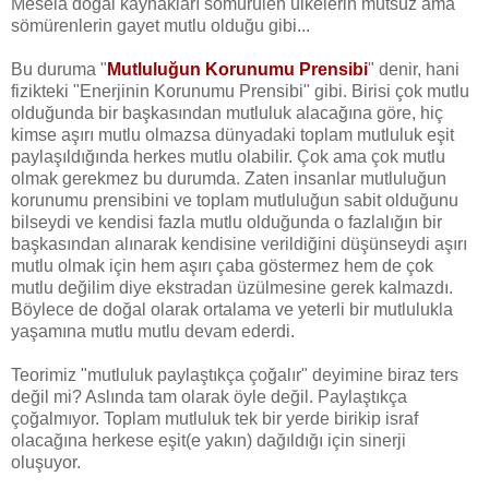
Mesela doğal kaynakları sömürülen ülkelerin mutsuz ama
sömürenlerin gayet mutlu olduğu gibi...
Bu duruma "
Mutluluğun Korunumu Prensibi
" denir, hani
fizikteki "Enerjinin Korunumu Prensibi" gibi. Birisi çok mutlu
olduğunda bir başkasından mutluluk alacağına göre, hiç
kimse aşırı mutlu olmazsa dünyadaki toplam mutluluk eşit
paylaşıldığında herkes mutlu olabilir. Çok ama çok mutlu
olmak gerekmez bu durumda. Zaten insanlar mutluluğun
korunumu prensibini ve toplam mutluluğun sabit olduğunu
bilseydi ve kendisi fazla mutlu olduğunda o fazlalığın bir
başkasından alınarak kendisine verildiğini düşünseydi aşırı
mutlu olmak için hem aşırı çaba göstermez hem de çok
mutlu değilim diye ekstradan üzülmesine gerek kalmazdı.
Böylece de doğal olarak ortalama ve yeterli bir mutlulukla
yaşamına mutlu mutlu devam ederdi.
Teorimiz "mutluluk paylaştıkça çoğalır" deyimine biraz ters
değil mi? Aslında tam olarak öyle değil. Paylaştıkça
çoğalmıyor. Toplam mutluluk tek bir yerde birikip israf
olacağına herkese eşit(e yakın) dağıldığı için sinerji
oluşuyor.