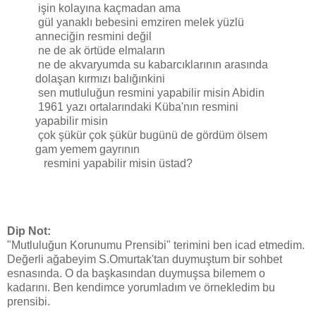
işin kolayına kaçmadan ama
gül yanaklı bebesini emziren melek yüzlü
anneciğin resmini değil
ne de ak örtüde elmaların
ne de akvaryumda su kabarcıklarının arasında
dolaşan kırmızı balığınkini
sen mutluluğun resmini yapabilir misin Abidin
1961 yazı ortalarındaki Küba'nın resmini
yapabilir misin
çok şükür çok şükür bugünü de gördüm ölsem
gam yemem gayrının
resmini yapabilir misin üstad?
Dip Not:
"Mutluluğun Korunumu Prensibi" terimini ben icad etmedim.
Değerli ağabeyim S.Omurtak'tan duymuştum bir sohbet
esnasında. O da başkasından duymuşsa bilemem o
kadarını. Ben kendimce yorumladım ve örnekledim bu
prensibi.