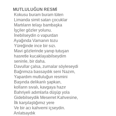
MUTLULUĞUN RESMİ
Kokusu buram buram tüten
Limanda simit satan çocuklar
Martıların telaşı bambaşka
İşçiler gözler yolunu.
İnebilseydin o vapurdan
Ayağında Varnanın tozu
Yüreğinde ince bir sızı.
Mavi gözlerinde yanıp tutuşan
hasretle kucaklayabilseydim
seninle, bir daha.
Davullar çalsa, zurnalar söyleseydi
Bağrımıza bassaydık seni Nazım,
Yapardım mutluluğun resmini
Başında delikanlı şapkan,
kolların sıvalı, kavgaya hazır
Bahriyeli adımlarla düşüp yola
Gidebilseydik Meserret Kahvesine,
İlk karşılaştığımız yere
Ve bir acı kahvemi içseydin.
Anlatsaydık