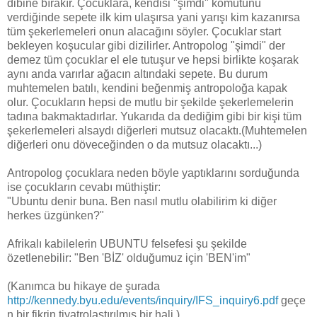
dibine bırakır. Çocuklara, kendisi "şimdi" komutunu
verdiğinde sepete ilk kim ulaşırsa yani yarışı kim kazanırsa
tüm şekerlemeleri onun alacağını söyler. Çocuklar start
bekleyen koşucular gibi dizilirler. Antropolog "şimdi" der
demez tüm çocuklar el ele tutuşur ve hepsi birlikte koşarak
aynı anda varırlar ağacın altındaki sepete. Bu durum
muhtemelen batılı, kendini beğenmiş antropoloğa kapak
olur. Çocukların hepsi de mutlu bir şekilde şekerlemelerin
tadına bakmaktadırlar. Yukarıda da dediğim gibi bir kişi tüm
şekerlemeleri alsaydı diğerleri mutsuz olacaktı.(Muhtemelen
diğerleri onu döveceğinden o da mutsuz olacaktı...)
Antropolog çocuklara neden böyle yaptıklarını sorduğunda
ise çocukların cevabı müthiştir:
"Ubuntu denir buna. Ben nasıl mutlu olabilirim ki diğer
herkes üzgünken?"
Afrikalı kabilelerin UBUNTU felsefesi şu şekilde
özetlenebilir: "Ben 'BİZ' olduğumuz için 'BEN'im"
(Kanımca bu hikaye de şurada
http://kennedy.byu.edu/events/inquiry/IFS_inquiry6.pdf
geçe
n bir fikrin tiyatrolaştırılmış bir hali.)