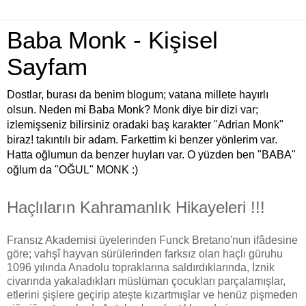
Baba Monk - Kişisel
Sayfam
Dostlar, burası da benim blogum; vatana millete hayırlı
olsun. Neden mi Baba Monk? Monk diye bir dizi var;
izlemişseniz bilirsiniz oradaki baş karakter "Adrian Monk"
biraz! takıntılı bir adam. Farkettim ki benzer yönlerim var.
Hatta oğlumun da benzer huyları var. O yüzden ben "BABA"
oğlum da "OĞUL" MONK :)
Haçlıların Kahramanlık Hikayeleri !!!
Fransız Akademisi üyelerinden Funck Bretano'nun ifâdesine
göre; vahşî hayvan sürülerinden farksız olan haçlı güruhu
1096 yılında Anadolu topraklarına saldırdıklarında, İznik
civarında yakaladıkları müslüman çocukları parçalamışlar,
etlerini şişlere geçirip ateşte kızartmışlar ve henüz pişmeden