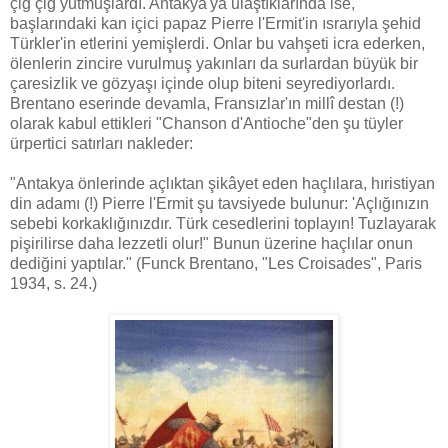
çiğ çiğ yutmuşlardı. Antakya'ya ulaştıklarında ise,
başlarındaki kan içici papaz Pierre l'Ermit'in ısrarıyla şehid
Türkler'in etlerini yemişlerdi. Onlar bu vahşeti icra ederken,
ölenlerin zincire vurulmuş yakınları da surlardan büyük bir
çaresizlik ve gözyaşı içinde olup biteni seyrediyorlardı.
Brentano eserinde devamla, Fransızlar'ın millî destan (!)
olarak kabul ettikleri "Chanson d'Antioche"den şu tüyler
ürpertici satırları nakleder:
"Antakya önlerinde açlıktan şikâyet eden haçlılara, hıristiyan
din adamı (!) Pierre l'Ermit şu tavsiyede bulunur: 'Açlığınızın
sebebi korkaklığınızdır. Türk cesedlerini toplayın! Tuzlayarak
pişirilirse daha lezzetli olur!" Bunun üzerine haçlılar onun
dediğini yaptılar." (Funck Brentano, "Les Croisades", Paris
1934, s. 24.)